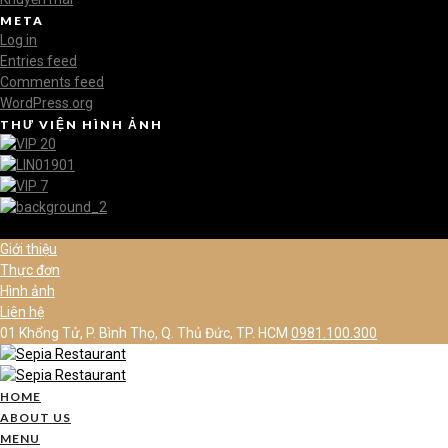
META
Log in
Entries feed
Comments feed
WordPress.org
THƯ VIỆN HÌNH ẢNH
Giới thiệu
Thực đơn
Hình ảnh
Liên hệ
01 Khổng Tử, P. Bình Thọ, Q. Thủ Đức, TP. HCM
0981.100.300
HOME
ABOUT US
MENU