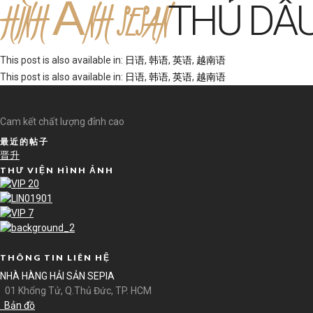
HÌNH ẢNH SESAN
THỦ DẦ
This post is also available in:
日语
韩语
英语
越南语
This post is also available in:
日语
韩语
英语
越南语
Cam kết chất lượng đỉnh cao
最近的帖子
晋升
THƯ VIỆN HÌNH ẢNH
THÔNG TIN LIÊN HỆ
NHÀ HÀNG HẢI SẢN SEPIA
01 Khổng Tử, Q.Thủ Đức, TP. HCM
Bản đồ