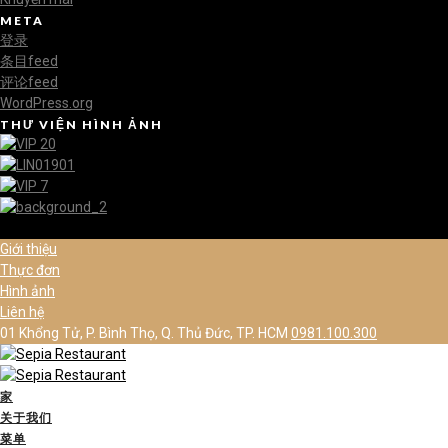
META
登录
条目feed
评论feed
WordPress.org
THƯ VIỆN HÌNH ẢNH
Giới thiệu
Thực đơn
Hình ảnh
Liên hệ
01 Khổng Tử, P. Bình Thọ, Q. Thủ Đức, TP. HCM
0981.100.300
家
关于我们
菜单