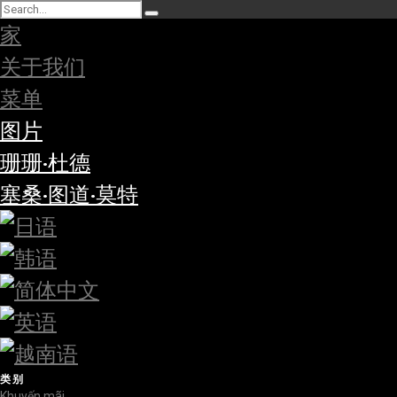
家
关于我们
菜单
图片
珊珊·杜德
塞桑·图道·莫特
类别
Khuyến mãi